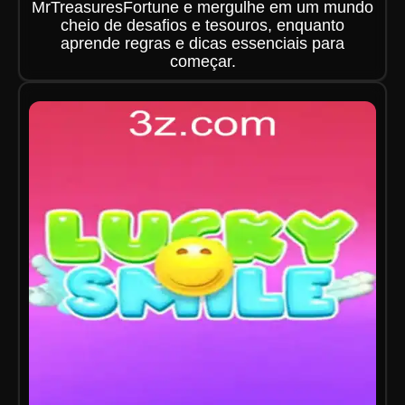
MrTreasuresFortune e mergulhe em um mundo
cheio de desafios e tesouros, enquanto
aprende regras e dicas essenciais para
começar.