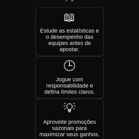
📖
Estude as estatísticas e
o desempenho das
equipes antes de
apostar.
🕒
Jogue com
responsabilidade e
defina limites claros.
💡
Aproveite promoções
sazonais para
maximizar seus ganhos.