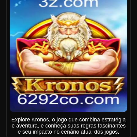
Explore Kronos, o jogo que combina estratégia
e aventura, e conheça suas regras fascinantes
e seu impacto no cenário atual dos jogos.