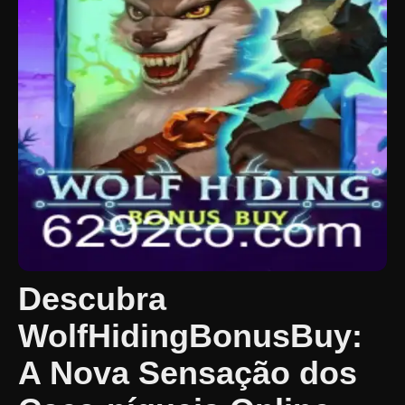
Descubra
WolfHidingBonusBuy:
A Nova Sensação dos