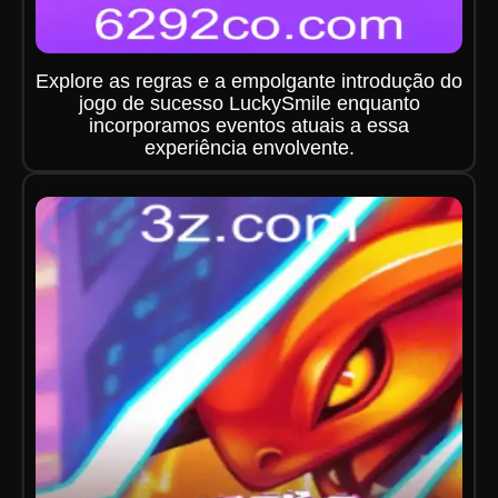
Explore as regras e a empolgante introdução do
jogo de sucesso LuckySmile enquanto
incorporamos eventos atuais a essa
experiência envolvente.