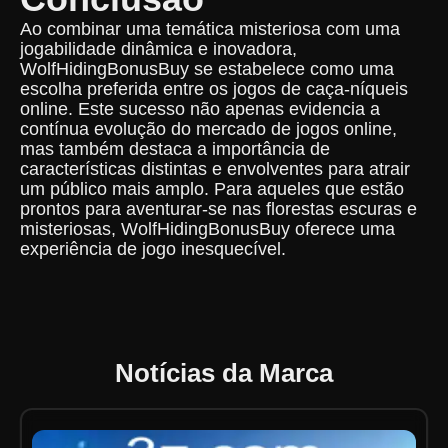
Ao combinar uma temática misteriosa com uma
jogabilidade dinâmica e inovadora,
WolfHidingBonusBuy se estabelece como uma
escolha preferida entre os jogos de caça-níqueis
online. Este sucesso não apenas evidencia a
contínua evolução do mercado de jogos online,
mas também destaca a importância de
características distintas e envolventes para atrair
um público mais amplo. Para aqueles que estão
prontos para aventurar-se nas florestas escuras e
misteriosas, WolfHidingBonusBuy oferece uma
experiência de jogo inesquecível.
Notícias da Marca