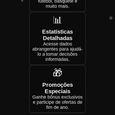
futebol, basquete e
❄
muito mais.
❄
❄
❄
📊
❄
❄
Estatísticas
Detalhadas
Acesse dados
abrangentes para ajudá-
❄
lo a tomar decisões
informadas.
🎁
Promoções
Especiais
Ganhe bônus exclusivos
e participe de ofertas de
fim de ano.