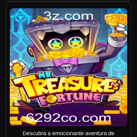
Descubra a emocionante aventura de