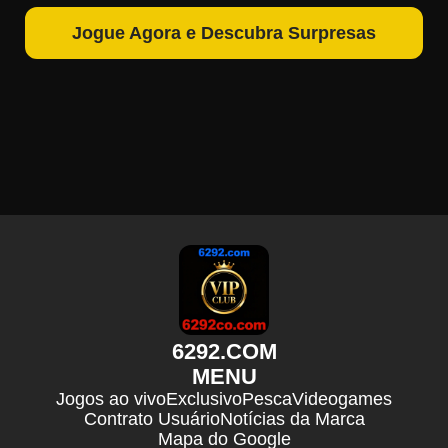
Jogue Agora e Descubra Surpresas
6292.COM
MENU
Jogos ao vivo
Exclusivo
Pesca
Videogames
Contrato Usuário
Notícias da Marca
Mapa do Google