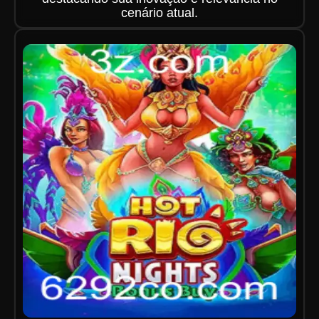
cenário atual.