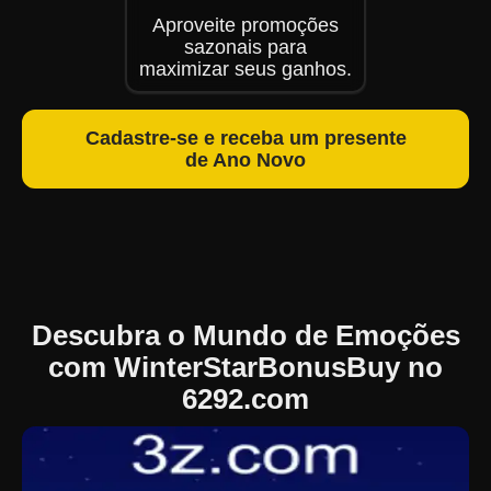
Aproveite promoções
sazonais para
maximizar seus ganhos.
Cadastre-se e receba um presente
de Ano Novo
Descubra o Mundo de Emoções
com WinterStarBonusBuy no
6292.com