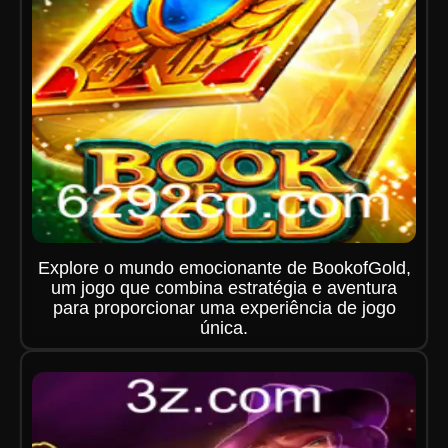
Explore o mundo emocionante de BookofGold,
um jogo que combina estratégia e aventura
para proporcionar uma experiência de jogo
única.