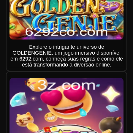
Explore o intrigante universo de
GOLDENGENIE, um jogo imersivo disponível
em 6292.com, conheça suas regras e como ele
está transformando a diversão online.