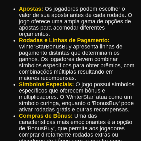
Apostas:
Os jogadores podem escolher o
valor de sua aposta antes de cada rodada. O
jogo oferece uma ampla gama de opções de
apostas para acomodar diferentes
orçamentos.
Rodadas e Linhas de Pagamento:
WinterStarBonusBuy apresenta linhas de
pagamento distintas que determinam os
ganhos. Os jogadores devem combinar
símbolos específicos para obter prêmios, com
combinações múltiplas resultando em
maiores recompensas.
Símbolos Especiais:
O jogo possui símbolos
específicos que oferecem bônus e
multiplicadores. O 'WinterStar' atua como um
símbolo curinga, enquanto o 'BonusBuy' pode
ativar rodadas grátis e outras recompensas.
Compras de Bônus:
Uma das
características mais emocionantes é a opção
de 'BonusBuy', que permite aos jogadores
comprar diretamente rodadas extras ou