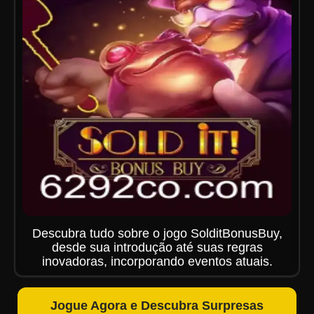
Descubra tudo sobre o jogo SolditBonusBuy,
desde sua introdução até suas regras
inovadoras, incorporando eventos atuais.
Jogue Agora e Descubra Surpresas