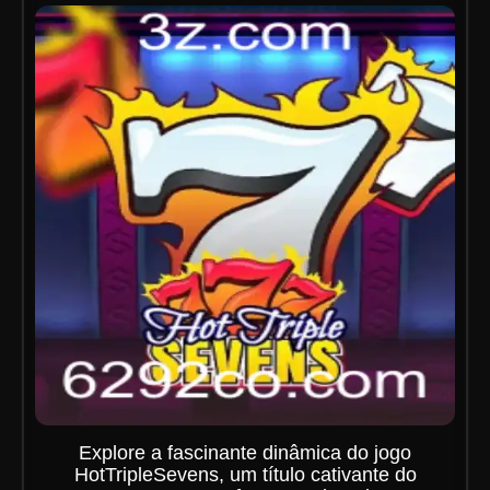
Explore a fascinante dinâmica do jogo
HotTripleSevens, um título cativante do