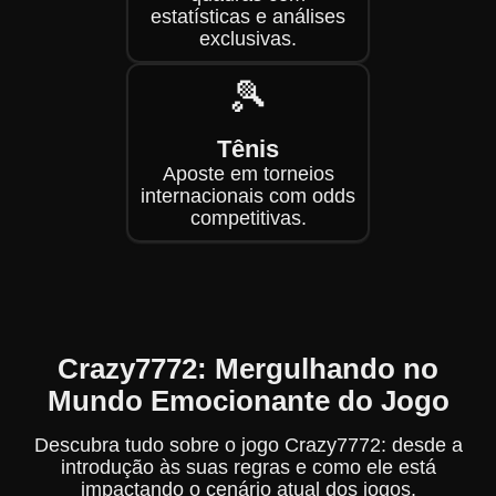
estatísticas e análises
exclusivas.
🎾
Tênis
Aposte em torneios
internacionais com odds
competitivas.
Crazy7772: Mergulhando no
Mundo Emocionante do Jogo
Descubra tudo sobre o jogo Crazy7772: desde a
introdução às suas regras e como ele está
impactando o cenário atual dos jogos.