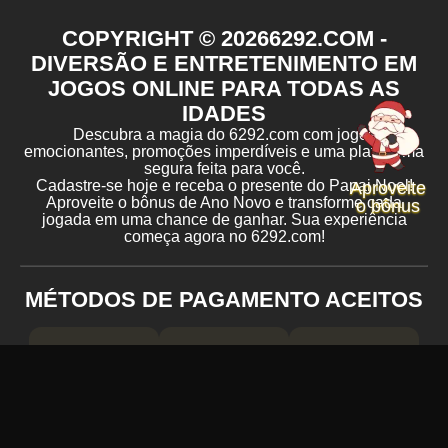
COPYRIGHT ©
2026
6292.COM -
DIVERSÃO E ENTRETENIMENTO EM
JOGOS ONLINE PARA TODAS AS
IDADES
Descubra a magia do 6292.com com jogos
emocionantes, promoções imperdíveis e uma plataforma
segura feita para você.
Cadastre-se hoje e receba o presente do Papai Noel!
Aproveite
Aproveite o bônus de Ano Novo e transforme cada
o bônus
jogada em uma chance de ganhar. Sua experiência
começa agora no 6292.com!
MÉTODOS DE PAGAMENTO ACEITOS