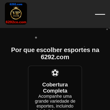
❄
❄
❄
❄
Por que escolher esportes na
❄
6292.com
❄
❄
⚽
❄
❄
Cobertura
Completa
Acompanhe uma
grande variedade de
esportes, incluindo