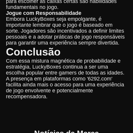
para escolher as caixas certas são habilidades
fundamentais no jogo.
Jogue com Responsabilidade
Embora LuckyBoxes seja empolgante, é
importante lembrar que o jogo é baseado em
sorte. Jogadores são incentivados a definir limites
pessoais e a adotar práticas de jogo responsáveis
para garantir uma experiência sempre divertida.
Conclusão
Com essa mistura magnética de probabilidade e
estratégia, LuckyBoxes continua a ser uma
escolha popular entre gamers de todas as idades.
A presença em plataformas como '6292.com'
facilita ainda mais o acesso para uma experiência
de jogo envolvente e potencialmente
recompensadora.