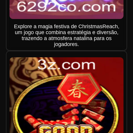
Explore a magia festiva de ChristmasReach,
um jogo que combina estratégia e diversão,
trazendo a atmosfera natalina para os
jogadores.