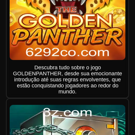
Descubra tudo sobre o jogo
GOLDENPANTHER, desde sua emocionante
introdução até suas regras envolventes, que
estão conquistando jogadores ao redor do
mundo.