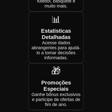
futebol, basquete e
muito mais.
📊
Estatísticas
Detalhadas
Acesse dados
abrangentes para ajudá-
lo a tomar decisões
informadas.
🎁
Promoções
Especiais
Ganhe bônus exclusivos
e participe de ofertas de
fim de ano.