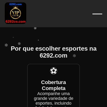
❄
❄
❄
❄
❄
❄
❄
Por que escolher esportes na
❄
6292.com
❄
❄
❄
❄
⚽
❄
Cobertura
Completa
Acompanhe uma
grande variedade de
esportes, incluindo