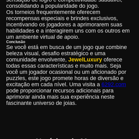
consolidando a popularidade do jogo.
Os torneios frequentemente oferecem
recompensas especiais e brindes exclusivos,
incentivando os jogadores a aprimorarem suas
habilidades e a interagirem uns com os outros em
um ambiente virtual de apoio.
Conclusão
Se você está em busca de um jogo que combine
beleza visual, desafio estratégico e uma
comunidade envolvente,
JewelLuxury
oferece
todas essas características e muito mais. Seja
você um jogador ocasional ou um aficionado por
puzzles, este jogo promete horas de diversão e
excitação em cada nível. Uma visita a
6292.com
pode proporcionar recursos adicionais para
aprimorar ainda mais sua experiência neste
fascinante universo de joias.