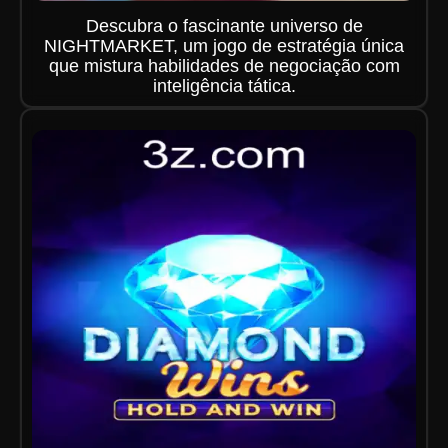
Descubra o fascinante universo de
NIGHTMARKET, um jogo de estratégia única
que mistura habilidades de negociação com
inteligência tática.