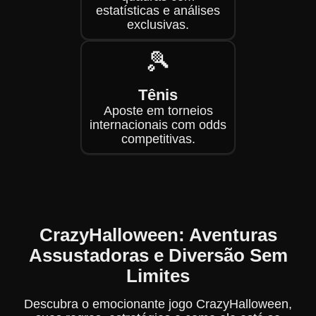
estatísticas e análises
exclusivas.
🎾
Tênis
Aposte em torneios
internacionais com odds
competitivas.
CrazyHalloween: Aventuras
Assustadoras e Diversão Sem
Limites
Descubra o emocionante jogo CrazyHalloween,