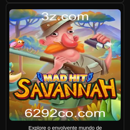
Explore o envolvente mundo de