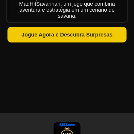
MadHitSavannah, um jogo que combina
aventura e estratégia em um cenário de
savana.
Jogue Agora e Descubra Surpresas