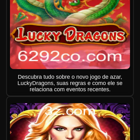
Descubra tudo sobre o novo jogo de azar,
LuckyDragons, suas regras e como ele se
relaciona com eventos recentes.