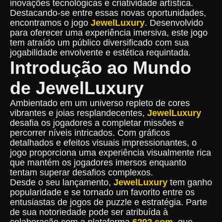
inovações tecnológicas e criatividade artística.
Destacando-se entre essas novas oportunidades,
encontramos o jogo
JewelLuxury
. Desenvolvido
para oferecer uma experiência imersiva, este jogo
tem atraído um público diversificado com sua
jogabilidade envolvente e estética requintada.
Introdução ao Mundo
de JewelLuxury
Ambientado em um universo repleto de cores
vibrantes e joias resplandecentes,
JewelLuxury
desafia os jogadores a completar missões e
percorrer níveis intricados. Com gráficos
detalhados e efeitos visuais impressionantes, o
jogo proporciona uma experiência visualmente rica
que mantém os jogadores imersos enquanto
tentam superar desafios complexos.
Desde o seu lançamento,
JewelLuxury
tem ganho
popularidade e se tornado um favorito entre os
entusiastas de jogos de puzzle e estratégia. Parte
de sua notoriedade pode ser atribuída à