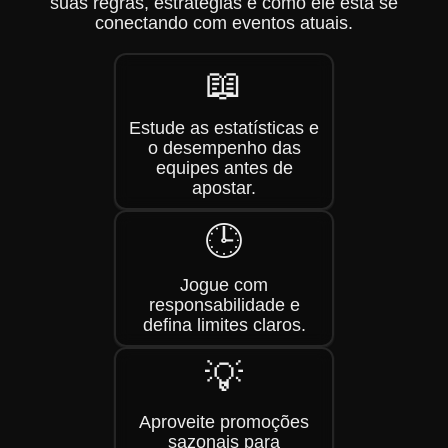
suas regras, estratégias e como ele está se
conectando com eventos atuais.
📖
Estude as estatísticas e
o desempenho das
equipes antes de
apostar.
🕒
Jogue com
responsabilidade e
defina limites claros.
💡
Aproveite promoções
sazonais para