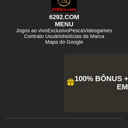
6292.COM
MENU
Jogos ao vivo
Exclusivo
Pesca
Videogames
Contrato Usuário
Notícias da Marca
Mapa do Google
100% BÔNUS + 
EM