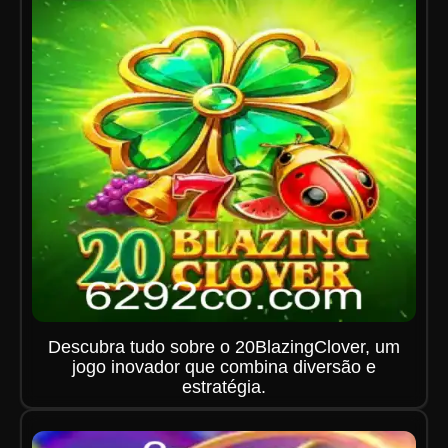
Descubra tudo sobre o 20BlazingClover, um
jogo inovador que combina diversão e
estratégia.