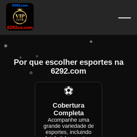
❄
❄
❄
❄
❄
❄
❄
❄
Por que escolher esportes na
6292.com
❄
❄
❄
❄
⚽
Cobertura
❄
Completa
Acompanhe uma
grande variedade de
esportes, incluindo