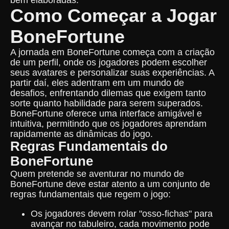
bem elaboradas.
Como Começar a Jogar
BoneFortune
A jornada em BoneFortune começa com a criação
de um perfil, onde os jogadores podem escolher
seus avatares e personalizar suas experiências. A
partir daí, eles adentram em um mundo de
desafios, enfrentando dilemas que exigem tanto
sorte quanto habilidade para serem superados.
BoneFortune oferece uma interface amigável e
intuitiva, permitindo que os jogadores aprendam
rapidamente as dinâmicas do jogo.
Regras Fundamentais do
BoneFortune
Quem pretende se aventurar no mundo de
BoneFortune deve estar atento a um conjunto de
regras fundamentais que regem o jogo:
Os jogadores devem rolar "osso-fichas" para
avançar no tabuleiro, cada movimento pode