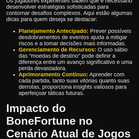
Os jogadores experientes sabem que é necessário
desenvolver estratégias sofisticadas para
contornar desafios complexos. Aqui estão algumas
dicas para quem deseja se destacar:
Planejamento Antecipado:
Prever possíveis
desdobramentos de eventos ajuda a mitigar
riscos e a tomar decisões mais informadas.
Gerenciamento de Recursos:
O uso sábio
das "moedas de destino" pode definir a
diferença entre um avanço significativo e uma
perda devastadora.
Aprimoramento Contínuo:
Aprender com
cada partida, tanto suas vitórias quanto suas
derrotas, proporciona insights valiosos para
aperfeiçoar táticas futuras.
Impacto do
BoneFortune no
Cenário Atual de Jogos