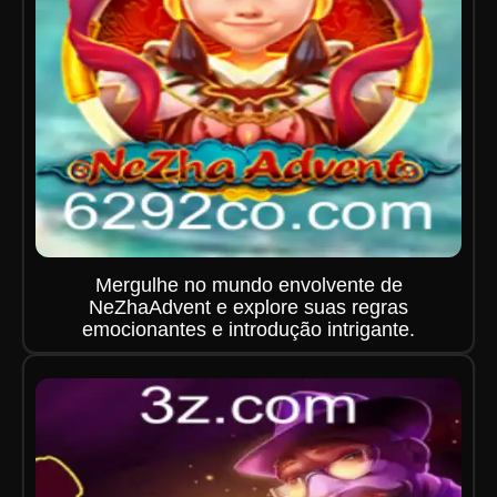
Mergulhe no mundo envolvente de
NeZhaAdvent e explore suas regras
emocionantes e introdução intrigante.