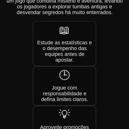
um jogo que combina mistério e aventura, levando
os jogadores a explorar tumbas antigas e
desvendar segredos há muito enterrados.
📖
Estude as estatísticas e
o desempenho das
equipes antes de
apostar.
🕒
Jogue com
responsabilidade e
defina limites claros.
💡
Aproveite promoções