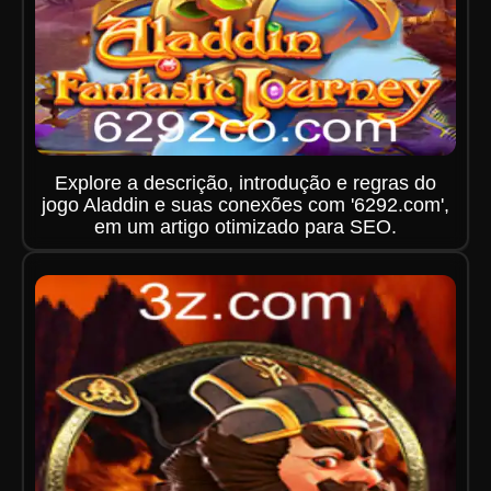
Explore a descrição, introdução e regras do
jogo Aladdin e suas conexões com '6292.com',
em um artigo otimizado para SEO.